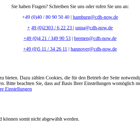
Sie haben Fragen? Schreiben Sie uns oder rufen Sie uns an:
+49 (0)40 / 80 90 50 40
|
hamburg@cdh-now.de
+
49 (0)2303 / 6 22 23
|
unna@cdh-now.de
+49 (0)4 21 / 349 90 53
|
bremen@cdh-now.de
+49 (0)5 11 / 34 26 11
|
hannover@cdh-now.de
bieten. Dazu zählen Cookies, die für den Betrieb der Seite notwendig 
 Bitte beachten Sie, dass auf Basis Ihrer Einstellungen womöglich nic
re Einstellungen
nd können somit nicht abgewählt werden.