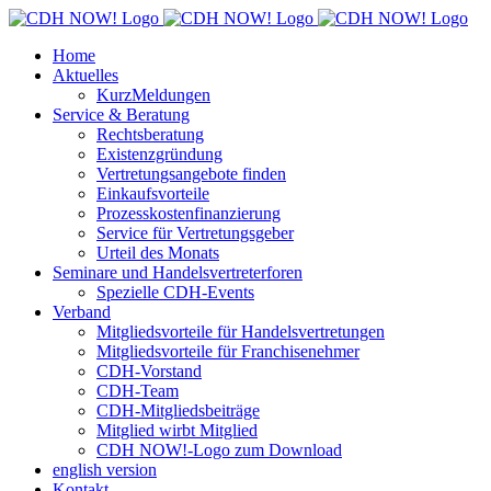
Zum
Inhalt
Home
springen
Aktuelles
KurzMeldungen
Service & Beratung
Rechtsberatung
Existenzgründung
Vertretungsangebote finden
Einkaufsvorteile
Prozesskostenfinanzierung
Service für Vertretungsgeber
Urteil des Monats
Seminare und Handelsvertreterforen
Spezielle CDH-Events
Verband
Mitgliedsvorteile für Handelsvertretungen
Mitgliedsvorteile für Franchisenehmer
CDH-Vorstand
CDH-Team
CDH-Mitgliedsbeiträge
Mitglied wirbt Mitglied
CDH NOW!-Logo zum Download
english version
Kontakt