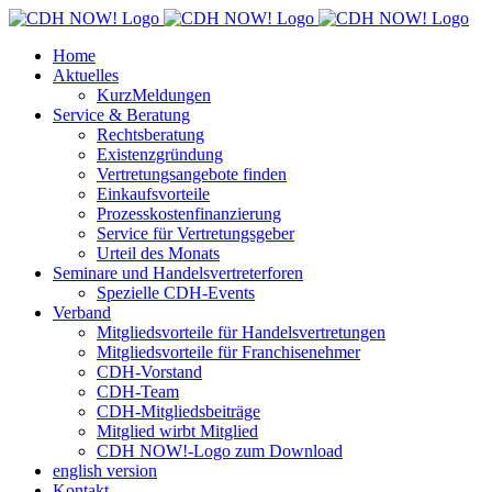
Zum
Inhalt
Home
springen
Aktuelles
KurzMeldungen
Service & Beratung
Rechtsberatung
Existenzgründung
Vertretungsangebote finden
Einkaufsvorteile
Prozesskostenfinanzierung
Service für Vertretungsgeber
Urteil des Monats
Seminare und Handelsvertreterforen
Spezielle CDH-Events
Verband
Mitgliedsvorteile für Handelsvertretungen
Mitgliedsvorteile für Franchisenehmer
CDH-Vorstand
CDH-Team
CDH-Mitgliedsbeiträge
Mitglied wirbt Mitglied
CDH NOW!-Logo zum Download
english version
Kontakt