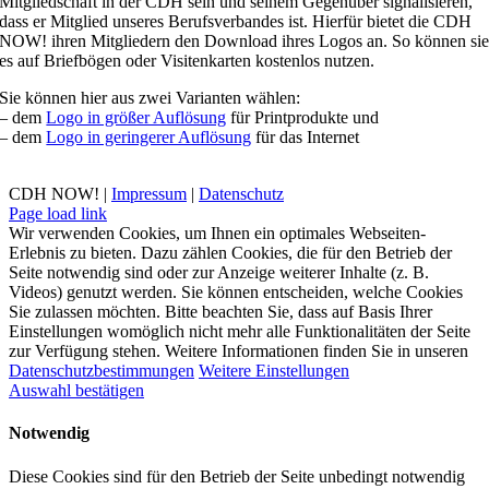
Mitgliedschaft in der CDH sein und seinem Gegenüber signalisieren,
dass er Mitglied unseres Berufsverbandes ist. Hierfür bietet die CDH
NOW! ihren Mitgliedern den Download ihres Logos an. So können si
es auf Briefbögen oder Visitenkarten kostenlos nutzen.
Sie können hier aus zwei Varianten wählen:
– dem
Logo in größer Auflösung
für Printprodukte und
– dem
Logo in geringerer Auflösung
für das Internet
CDH NOW! |
Impressum
|
Datenschutz
Xing
Facebook
X
YouTube
LinkedIn
Page load link
Wir verwenden Cookies, um Ihnen ein optimales Webseiten-
Erlebnis zu bieten. Dazu zählen Cookies, die für den Betrieb der
Seite notwendig sind oder zur Anzeige weiterer Inhalte (z. B.
Videos) genutzt werden. Sie können entscheiden, welche Cookies
Sie zulassen möchten. Bitte beachten Sie, dass auf Basis Ihrer
Einstellungen womöglich nicht mehr alle Funktionalitäten der Seite
zur Verfügung stehen. Weitere Informationen finden Sie in unseren
Datenschutzbestimmungen
Weitere Einstellungen
Auswahl bestätigen
Notwendig
Diese Cookies sind für den Betrieb der Seite unbedingt notwendig