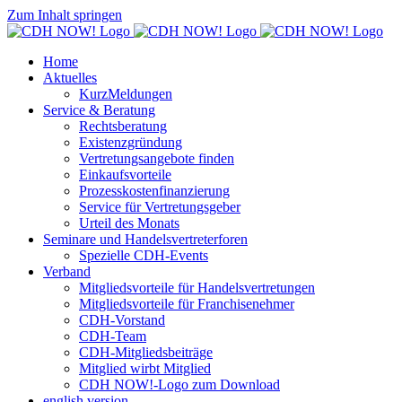
Zum Inhalt springen
Home
Aktuelles
KurzMeldungen
Service & Beratung
Rechtsberatung
Existenzgründung
Vertretungsangebote finden
Einkaufsvorteile
Prozesskostenfinanzierung
Service für Vertretungsgeber
Urteil des Monats
Seminare und Handelsvertreterforen
Spezielle CDH-Events
Verband
Mitgliedsvorteile für Handelsvertretungen
Mitgliedsvorteile für Franchisenehmer
CDH-Vorstand
CDH-Team
CDH-Mitgliedsbeiträge
Mitglied wirbt Mitglied
CDH NOW!-Logo zum Download
english version