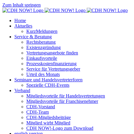
Zum Inhalt springen
Home
Aktuelles
KurzMeldungen
Service & Beratung
Rechtsberatung
Existenzgründung
Vertretungsangebote finden
Einkaufsvorteile
Prozesskostenfinanzierung
Service für Vertretungsgeber
Urteil des Monats
Seminare und Handelsvertreterforen
Spezielle CDH-Events
Verband
Mitgliedsvorteile für Handelsvertretungen
Mitgliedsvorteile für Franchisenehmer
CDH-Vorstand
CDH-Team
CDH-Mitgliedsbeiträge
Mitglied wirbt Mitglied
CDH NOW!-Logo zum Download
english version