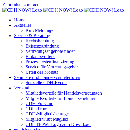
Zum Inhalt springen
Home
Aktuelles
KurzMeldungen
Service & Beratung
Rechtsberatung
Existenzgründung
Vertretungsangebote finden
Einkaufsvorteile
Prozesskostenfinanzierung
Service für Vertretungsgeber
Urteil des Monats
Seminare und Handelsvertreterforen
Spezielle CDH-Events
Verband
Mitgliedsvorteile für Handelsvertretungen
Mitgliedsvorteile für Franchisenehmer
CDH-Vorstand
CDH-Team
CDH-Mitgliedsbeiträge
Mitglied wirbt Mitglied
CDH NOW!-Logo zum Download
english version