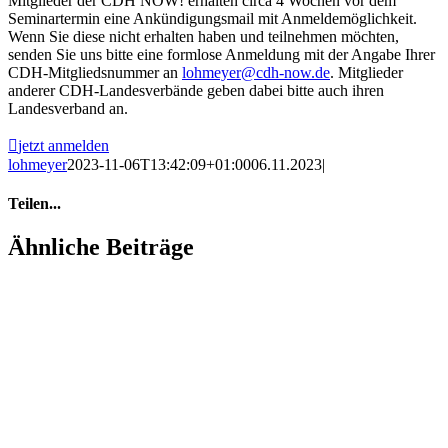
Mitglieder der CDH NOW! erhalten circa 4 Wochen vor dem
Seminartermin eine Ankündigungsmail mit Anmeldemöglichkeit.
Wenn Sie diese nicht erhalten haben und teilnehmen möchten,
senden Sie uns bitte eine formlose Anmeldung mit der Angabe Ihrer
CDH-Mitgliedsnummer an
lohmeyer@cdh-now.de
. Mitglieder
anderer CDH-Landesverbände geben dabei bitte auch ihren
Landesverband an.
jetzt anmelden
lohmeyer
2023-11-06T13:42:09+01:00
06.11.2023
|
Teilen...
Facebook
X
LinkedIn
Ähnliche Beiträge