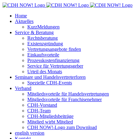
Zum
Inhalt
Home
springen
Aktuelles
KurzMeldungen
Service & Beratung
Rechtsberatung
Existenzgründung
Vertretungsangebote finden
Einkaufsvorteile
Prozesskostenfinanzierung
Service für Vertretungsgeber
Urteil des Monats
Seminare und Handelsvertreterforen
Spezielle CDH-Events
Verband
Mitgliedsvorteile für Handelsvertretungen
Mitgliedsvorteile für Franchisenehmer
CDH-Vorstand
CDH-Team
CDH-Mitgliedsbeiträge
Mitglied wirbt Mitglied
CDH NOW!-Logo zum Download
english version
Kontakt