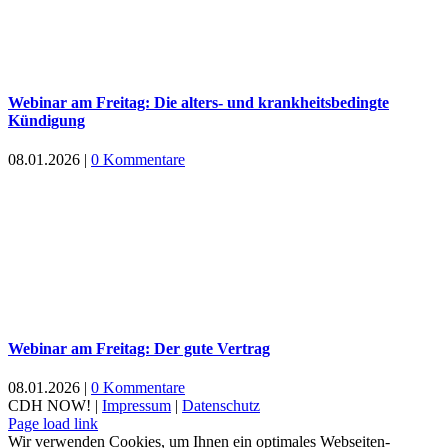
Webinar am Freitag: Die alters- und krankheitsbedingte
Kündigung
08.01.2026
|
0 Kommentare
Webinar am Freitag: Der gute Vertrag
08.01.2026
|
0 Kommentare
CDH NOW! |
Impressum
|
Datenschutz
Xing
Facebook
X
YouTube
LinkedIn
Page load link
Wir verwenden Cookies, um Ihnen ein optimales Webseiten-