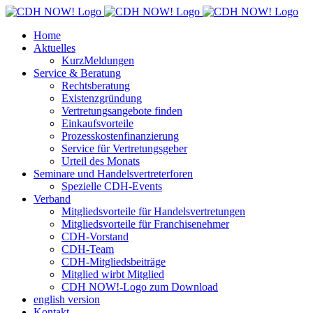
Zum
Inhalt
Home
springen
Aktuelles
KurzMeldungen
Service & Beratung
Rechtsberatung
Existenzgründung
Vertretungsangebote finden
Einkaufsvorteile
Prozesskostenfinanzierung
Service für Vertretungsgeber
Urteil des Monats
Seminare und Handelsvertreterforen
Spezielle CDH-Events
Verband
Mitgliedsvorteile für Handelsvertretungen
Mitgliedsvorteile für Franchisenehmer
CDH-Vorstand
CDH-Team
CDH-Mitgliedsbeiträge
Mitglied wirbt Mitglied
CDH NOW!-Logo zum Download
english version
Kontakt