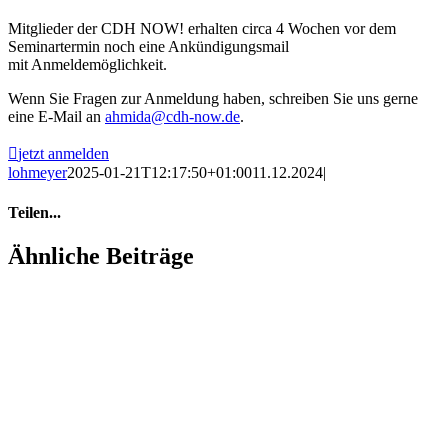
Mitglieder der CDH NOW! erhalten circa 4 Wochen vor dem
Seminartermin noch eine Ankündigungsmail
mit Anmeldemöglichkeit.
Wenn Sie Fragen zur Anmeldung haben, schreiben Sie uns gerne
eine E-Mail an
ahmida@cdh-now.de
.
jetzt anmelden
lohmeyer
2025-01-21T12:17:50+01:00
11.12.2024
|
Teilen...
Facebook
X
LinkedIn
Ähnliche Beiträge