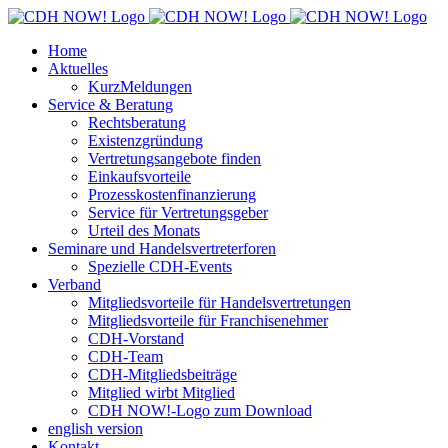
Zum
Inhalt
Home
springen
Aktuelles
KurzMeldungen
Service & Beratung
Rechtsberatung
Existenzgründung
Vertretungsangebote finden
Einkaufsvorteile
Prozesskostenfinanzierung
Service für Vertretungsgeber
Urteil des Monats
Seminare und Handelsvertreterforen
Spezielle CDH-Events
Verband
Mitgliedsvorteile für Handelsvertretungen
Mitgliedsvorteile für Franchisenehmer
CDH-Vorstand
CDH-Team
CDH-Mitgliedsbeiträge
Mitglied wirbt Mitglied
CDH NOW!-Logo zum Download
english version
Kontakt