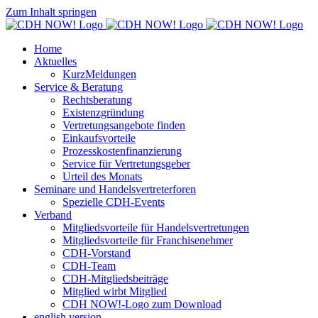
Zum Inhalt springen
Home
Aktuelles
KurzMeldungen
Service & Beratung
Rechtsberatung
Existenzgründung
Vertretungsangebote finden
Einkaufsvorteile
Prozesskostenfinanzierung
Service für Vertretungsgeber
Urteil des Monats
Seminare und Handelsvertreterforen
Spezielle CDH-Events
Verband
Mitgliedsvorteile für Handelsvertretungen
Mitgliedsvorteile für Franchisenehmer
CDH-Vorstand
CDH-Team
CDH-Mitgliedsbeiträge
Mitglied wirbt Mitglied
CDH NOW!-Logo zum Download
english version