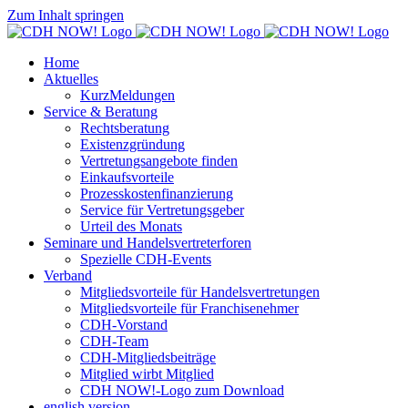
Zum Inhalt springen
Home
Aktuelles
KurzMeldungen
Service & Beratung
Rechtsberatung
Existenzgründung
Vertretungsangebote finden
Einkaufsvorteile
Prozesskostenfinanzierung
Service für Vertretungsgeber
Urteil des Monats
Seminare und Handelsvertreterforen
Spezielle CDH-Events
Verband
Mitgliedsvorteile für Handelsvertretungen
Mitgliedsvorteile für Franchisenehmer
CDH-Vorstand
CDH-Team
CDH-Mitgliedsbeiträge
Mitglied wirbt Mitglied
CDH NOW!-Logo zum Download
english version