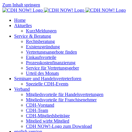
Zum Inhalt springen
Home
Aktuelles
KurzMeldungen
Service & Beratung
Rechtsberatung
Existenzgründung
Vertretungsangebote finden
Einkaufsvorteile
Prozesskostenfinanzierung
Service für Vertretungsgeber
Urteil des Monats
Seminare und Handelsvertreterforen
Spezielle CDH-Events
Verband
Mitgliedsvorteile für Handelsvertretungen
Mitgliedsvorteile für Franchisenehmer
CDH-Vorstand
CDH-Team
CDH-Mitgliedsbeiträge
Mitglied wirbt Mitglied
CDH NOW!-Logo zum Download
english version