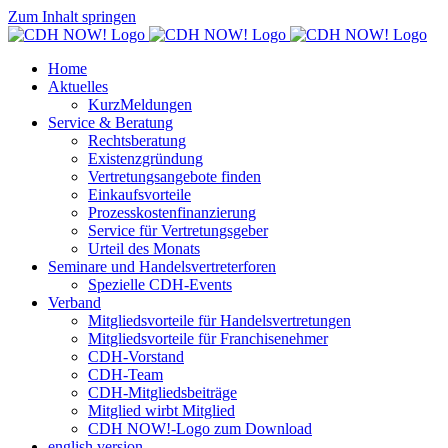
Zum Inhalt springen
Home
Aktuelles
KurzMeldungen
Service & Beratung
Rechtsberatung
Existenzgründung
Vertretungsangebote finden
Einkaufsvorteile
Prozesskostenfinanzierung
Service für Vertretungsgeber
Urteil des Monats
Seminare und Handelsvertreterforen
Spezielle CDH-Events
Verband
Mitgliedsvorteile für Handelsvertretungen
Mitgliedsvorteile für Franchisenehmer
CDH-Vorstand
CDH-Team
CDH-Mitgliedsbeiträge
Mitglied wirbt Mitglied
CDH NOW!-Logo zum Download
english version