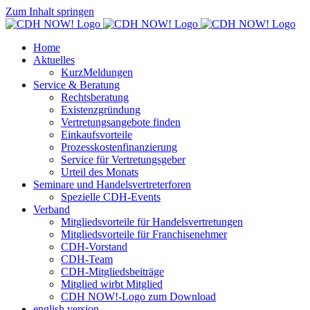
Zum Inhalt springen
Home
Aktuelles
KurzMeldungen
Service & Beratung
Rechtsberatung
Existenzgründung
Vertretungsangebote finden
Einkaufsvorteile
Prozesskostenfinanzierung
Service für Vertretungsgeber
Urteil des Monats
Seminare und Handelsvertreterforen
Spezielle CDH-Events
Verband
Mitgliedsvorteile für Handelsvertretungen
Mitgliedsvorteile für Franchisenehmer
CDH-Vorstand
CDH-Team
CDH-Mitgliedsbeiträge
Mitglied wirbt Mitglied
CDH NOW!-Logo zum Download
english version