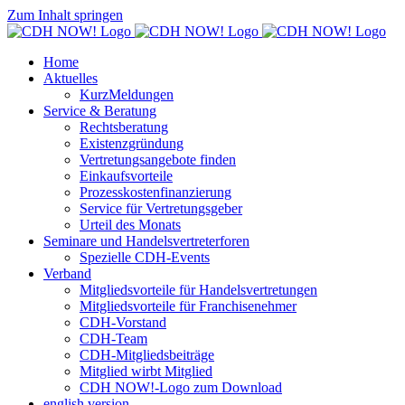
Zum Inhalt springen
Home
Aktuelles
KurzMeldungen
Service & Beratung
Rechtsberatung
Existenzgründung
Vertretungsangebote finden
Einkaufsvorteile
Prozesskostenfinanzierung
Service für Vertretungsgeber
Urteil des Monats
Seminare und Handelsvertreterforen
Spezielle CDH-Events
Verband
Mitgliedsvorteile für Handelsvertretungen
Mitgliedsvorteile für Franchisenehmer
CDH-Vorstand
CDH-Team
CDH-Mitgliedsbeiträge
Mitglied wirbt Mitglied
CDH NOW!-Logo zum Download
english version