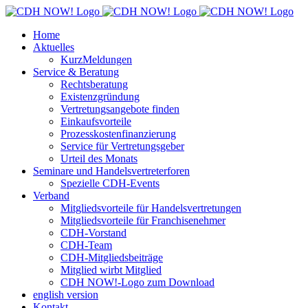
Zum
Inhalt
Home
springen
Aktuelles
KurzMeldungen
Service & Beratung
Rechtsberatung
Existenzgründung
Vertretungsangebote finden
Einkaufsvorteile
Prozesskostenfinanzierung
Service für Vertretungsgeber
Urteil des Monats
Seminare und Handelsvertreterforen
Spezielle CDH-Events
Verband
Mitgliedsvorteile für Handelsvertretungen
Mitgliedsvorteile für Franchisenehmer
CDH-Vorstand
CDH-Team
CDH-Mitgliedsbeiträge
Mitglied wirbt Mitglied
CDH NOW!-Logo zum Download
english version
Kontakt