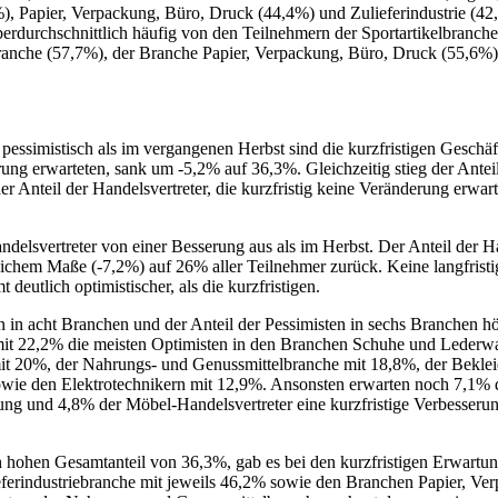
, Papier, Verpackung, Büro, Druck (44,4%) und Zulieferindustrie (42
rdurchschnittlich häufig von den Teilnehmern der Sportartikelbranch
nche (57,7%), der Branche Papier, Verpackung, Büro, Druck (55,6%) 
 pessimistisch als im vergangenen Herbst sind die kurzfristigen Gesch
erung erwarteten, sank um -5,2% auf 36,3%. Gleichzeitig stieg der Anteil
 Anteil der Handelsvertreter, die kurzfristig keine Veränderung erwar
elsvertreter von einer Besserung aus als im Herbst. Der Anteil der Ha
leichem Maße (-7,2%) auf 26% aller Teilnehmer zurück. Keine langfris
deutlich optimistischer, als die kurzfristigen.
en in acht Branchen und der Anteil der Pessimisten in sechs Branchen höh
s mit 22,2% die meisten Optimisten in den Branchen Schuhe und Lederw
t 20%, der Nahrungs- und Genussmittelbranche mit 18,8%, der Beklei
wie den Elektrotechnikern mit 12,9%. Ansonsten erwarten noch 7,1% d
ng und 4,8% der Möbel-Handelsvertreter eine kurzfristige Verbesserun
.
 hohen Gesamtanteil von 36,3%, gab es bei den kurzfristigen Erwartu
ferindustriebranche mit jeweils 46,2% sowie den Branchen Papier, Ve