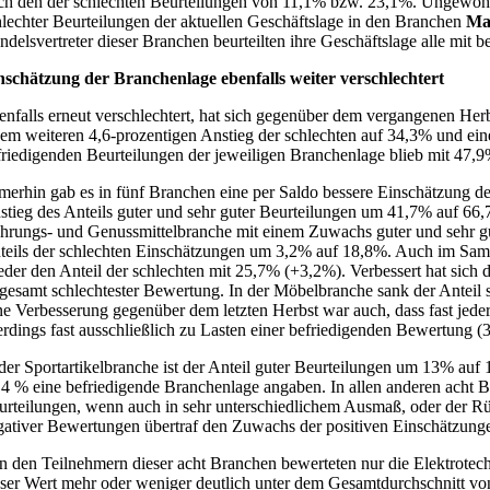
ch den der schlechten Beurteilungen von 11,1% bzw. 23,1%. Ungewöhnl
hlechter Beurteilungen der aktuellen Geschäftslage in den Branchen
Ma
ndelsvertreter dieser Branchen beurteilten ihre Geschäftslage alle mit b
nschätzung der Branchenlage ebenfalls weiter verschlechtert
enfalls erneut verschlechtert, hat sich gegenüber dem vergangenen Herb
nem weiteren 4,6-prozentigen Anstieg der schlechten auf 34,3% und e
friedigenden Beurteilungen der jeweiligen Branchenlage blieb mit 47,9
merhin gab es in fünf Branchen eine per Saldo bessere Einschätzung d
stieg des Anteils guter und sehr guter Beurteilungen um 41,7% auf 6
hrungs- und Genussmittelbranche mit einem Zuwachs guter und sehr 
teils der schlechten Einschätzungen um 3,2% auf 18,8%. Auch im Sam
eder den Anteil der schlechten mit 25,7% (+3,2%). Verbessert hat sic
sgesamt schlechtester Bewertung. In der Möbelbranche sank der Anteil 
ne Verbesserung gegenüber dem letzten Herbst war auch, dass fast jede
lerdings fast ausschließlich zu Lasten einer befriedigenden Bewertung 
 der Sportartikelbranche ist der Anteil guter Beurteilungen um 13% a
,4 % eine befriedigende Branchenlage angaben. In allen anderen acht Br
urteilungen, wenn auch in sehr unterschiedlichem Ausmaß, oder der Rü
gativer Bewertungen übertraf den Zuwachs der positiven Einschätzung
n den Teilnehmern dieser acht Branchen bewerteten nur die Elektrotech
eser Wert mehr oder weniger deutlich unter dem Gesamtdurchschnitt vo