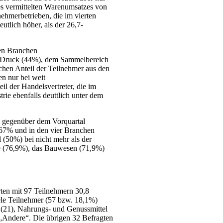
es vermittelten Warenumsatzes von
nehmerbetrieben, die im vierten
tlich höher, als der 26,7-
den Branchen
, Druck (44%), dem Sammelbereich
chen Anteil der Teilnehmer aus den
n nur bei weit
l der Handelsvertreter, die im
ie ebenfalls deuttlich unter dem
s gegenüber dem Vorquartal
 67% und in den vier Branchen
50%) bei nicht mehr als der
rie (76,9%), das Bauwesen (71,9%)
ten mit 97 Teilnehmern 30,8
iele Teilnehmer (57 bzw. 18,1%)
(21), Nahrungs- und Genussmittel
 „Andere“. Die übrigen 32 Befragten