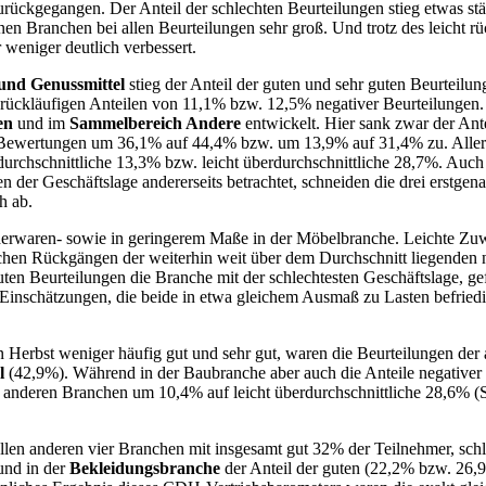
urückgegangen. Der Anteil der schlechten Beurteilungen stieg etwas st
n Branchen bei allen Beurteilungen sehr groß. Und trotz des leicht rü
 weniger deutlich verbessert.
und Genussmittel
stieg der Anteil der guten und sehr guten Beurteil
rückläufigen Anteilen von 11,1% bzw. 12,5% negativer Beurteilungen. E
en
und im
Sammelbereich Andere
entwickelt. Hier sank zwar der Ant
r Bewertungen um 36,1% auf 44,4% bzw. um 13,9% auf 31,4% zu. Allerd
rdurchschnittliche 13,3% bzw. leicht überdurchschnittliche 28,7%. Au
en der Geschäftslage andererseits betrachtet, schneiden die drei erstg
h ab.
Lederwaren- sowie in geringerem Maße in der Möbelbranche. Leichte Z
lichen Rückgängen der weiterhin weit über dem Durchschnitt liegenden
en Beurteilungen die Branche mit der schlechtesten Geschäftslage, gef
Einschätzungen, die beide in etwa gleichem Ausmaß zu Lasten befried
erbst weniger häufig gut und sehr gut, waren die Beurteilungen der a
el
(42,9%). Während in der Baubranche aber auch die Anteile negative
n anderen Branchen um 10,4% auf leicht überdurchschnittliche 28,6% (S
len anderen vier Branchen mit insgesamt gut 32% der Teilnehmer, schle
nd in der
Bekleidungsbranche
der Anteil der guten (22,2% bzw. 26