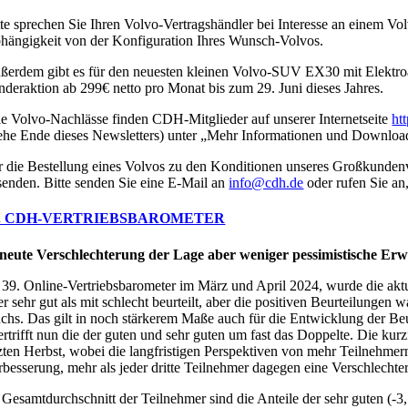
tte sprechen Sie Ihren Volvo-Vertragshändler bei Interesse an einem V
hängigkeit von der Konfiguration Ihres Wunsch-Volvos.
ßerdem gibt es für den neuesten kleinen Volvo-SUV EX30 mit Elektro
nderaktion ab 299€ netto pro Monat bis zum 29. Juni dieses Jahres.
le Volvo-Nachlässe finden CDH-Mitglieder auf unserer Internetseite
ht
iehe Ende dieses Newsletters) unter „Mehr Informationen und Down
r die Bestellung eines Volvos zu den Konditionen unseres Großkundenve
senden. Bitte senden Sie eine E-Mail an
info@cdh.de
oder rufen Sie an
9. CDH-VERTRIEBSBAROMETER
neute Verschlechterung der Lage aber weniger pessimistische Er
 39. Online-Vertriebsbarometer im März und April 2024, wurde die aktu
er sehr gut als mit schlecht beurteilt, aber die positiven Beurteilung
chs. Das gilt in noch stärkerem Maße auch für die Entwicklung der Beu
ertrifft nun die der guten und sehr guten um fast das Doppelte. Die kur
tzten Herbst, wobei die langfristigen Perspektiven von mehr Teilnehmern
rbesserung, mehr als jeder dritte Teilnehmer dagegen eine Verschlechte
 Gesamtdurchschnitt der Teilnehmer sind die Anteile der sehr guten (-