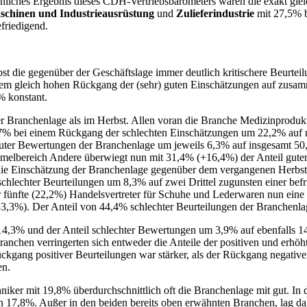
iches Ergebnis dieses CDH-Vertriebsbarometers waren die exakt glei
schinen und Industrieausrüstung
und
Zulieferindustrie
mit 27,5% 
efriedigend.
st die gegenüber der Geschäftslage immer deutlich kritischere Beurtei
inem gleich hohen Rückgang der (sehr) guten Einschätzungen auf zusa
% konstant.
er Branchenlage als im Herbst. Allen voran die Branche Medizinprodu
6,7% bei einem Rückgang der schlechten Einschätzungen um 22,2% auf n
guter Bewertungen der Branchenlage um jeweils 6,3% auf insgesamt 
melbereich Andere überwiegt nun mit 31,4% (+16,4%) der Anteil guter
h die Einschätzung der Branchenlage gegenüber dem vergangenen Herbst
schlechter Beurteilungen um 8,3% auf zwei Drittel zugunsten einer be
r fünfte (22,2%) Handelsvertreter für Schuhe und Lederwaren nun eine 
(33,3%). Der Anteil von 44,4% schlechter Beurteilungen der Branchenlag
uf 14,3% und der Anteil schlechter Bewertungen um 3,9% auf ebenfall
anchen verringerten sich entweder die Anteile der positiven und erhöht
ckgang positiver Beurteilungen war stärker, als der Rückgang negativ
en.
niker mit 19,8% überdurchschnittlich oft die Branchenlage mit gut. In
n 17,8%. Außer in den beiden bereits oben erwähnten Branchen, lag dag