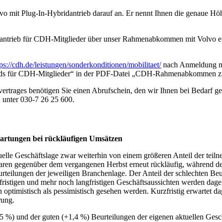
olvo mit Plug-In-Hybridantrieb darauf an. Er nennt Ihnen die genaue H
antrieb für CDH-Mitglieder über unser Rahmenabkommen mit Volvo ei
tps://cdh.de/leistungen/sonderkonditionen/mobilitaet/
nach Anmeldung m
loads für CDH-Mitglieder“ in der PDF-Datei „CDH-Rahmenabkommen z
rtrages benötigen Sie einen Abrufschein, den wir Ihnen bei Bedarf ge
, unter 030-7 26 25 600.
wartungen bei rückläufigen Umsätzen
elle Geschäftslage zwar weiterhin von einem größeren Anteil der teil
en waren gegenüber dem vergangenen Herbst erneut rückläufig, während de
rteilungen der jeweiligen Branchenlage. Der Anteil der schlechten Be
zfristigen und mehr noch langfristigen Geschäftsaussichten werden dageg
 optimistisch als pessimistisch gesehen werden. Kurzfristig erwartet d
rung.
3,5 %) und der guten (+1,4 %) Beurteilungen der eigenen aktuellen Ge