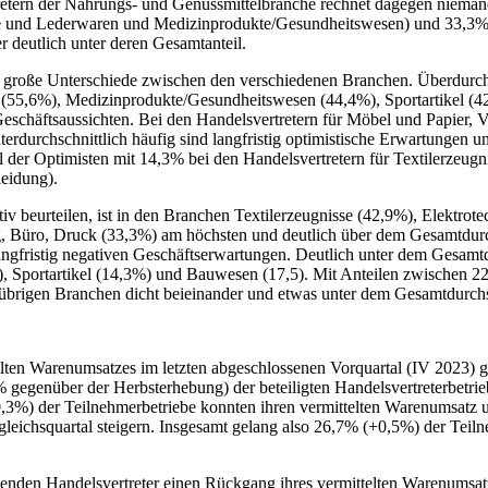
tern der Nahrungs- und Genussmittelbranche rechnet dagegen niemand 
he und Lederwaren und Medizinprodukte/Gesundheitswesen) und 33,3%
 deutlich unter deren Gesamtanteil.
lls große Unterschiede zwischen den verschiedenen Branchen. Überdurch
(55,6%), Medizinprodukte/Gesundheitswesen (44,4%), Sportartikel (
Geschäftsaussichten. Bei den Handelsvertretern für Möbel und Papier, 
rdurchschnittlich häufig sind langfristig optimistische Erwartungen un
il der Optimisten mit 14,3% bei den Handelsvertretern für Textilerzeug
eidung).
tiv beurteilen, ist in den Branchen Textilerzeugnisse (42,9%), Elektrot
, Büro, Druck (33,3%) am höchsten und deutlich über dem Gesamtdur
angfristig negativen Geschäftserwartungen. Deutlich unter dem Gesamtdu
 Sportartikel (14,3%) und Bauwesen (17,5). Mit Anteilen zwischen 22
nf übrigen Branchen dicht beieinander und etwas unter dem Gesamtdurchs
elten Warenumsatzes im letzten abgeschlossenen Vorquartal (IV 2023) 
 gegenüber der Herbsterhebung) der beteiligten Handelsvertreterbetrie
+0,3%) der Teilnehmerbetriebe konnten ihren vermittelten Warenumsat
eichsquartal steigern. Insgesamt gelang also 26,7% (+0,5%) der Teiln
enden Handelsvertreter einen Rückgang ihres vermittelten Warenumsat