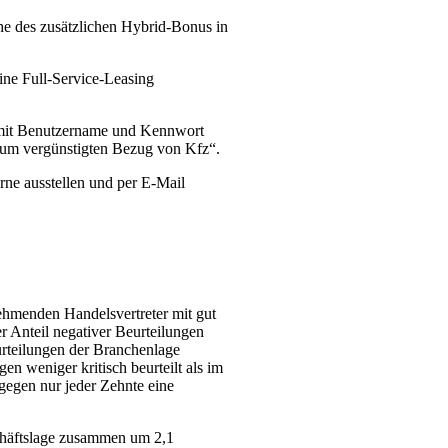
öhe des zusätzlichen Hybrid-Bonus in
ne Full-Service-Leasing
it Benutzername und Kennwort
um vergünstigten Bezug von Kfz“.
rne ausstellen und per E-Mail
nehmenden Handelsvertreter mit gut
r Anteil negativer Beurteilungen
urteilungen der Branchenlage
en weniger kritisch beurteilt als im
agegen nur jeder Zehnte eine
schäftslage zusammen um 2,1