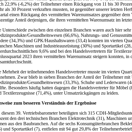
ch 22,9% (-6,2%) der Teilnehmer einen Rückgang von 11 bis 30 Prozent
hr als 30 Prozent verkraften mussten, ist gegenüber unserer letzten He
artal einen Rückgang des vermittelten Warenumsatzes gegenüber dem Vor
ozentige Anteil derjenigen, die ihren vermittelten Warenumsatz im letz
e Unterschiede zwischen den einzelnen Branchen waren auch hier sehr 
dizinprodukte/Gesundheitswesen (66,6%), Nahrungs- und Genussmitte
dere (34,3%) und GPK/Haushaltswaren (33,4) konnten im vierten Quarta
anchen Maschinen und Industrieausrüstung (30%) und Sportartikel (28,
terdurchschnittlichen 9,6% und bei den Handelsvertretern für Textilerz
hlussquartal 2023 ihren vermittelten Warenumsatz steigern konnten, in
samtdurchschnitt.
e Mehrheit der teilnehmenden Handelsvertreter musste im vierten Quar
nnehmen. Zwar blieb in sieben Branchen der Anteil der Teilnehmer mi
dizinprodukte/Gesundheitswesen (33,3%), Schuhe und Lederwaren (44
lfte. Besonders häufig hatten dagegen die Handelsvertreter für Möbel 
d Textilerzeugnisse (71,4%), unter Umsatzrückgängen zu leiden.
nweise zum besseren Verständnis der Ergebnisse
 diesem 39. Vertriebsbarometer beteiligten sich 315 CDH-Mitgliedsun
ozent den drei technischen Branchen Elektrotechnik (31), Maschinen un
men aus den Baubranchen. Auf die sechs Konsumgüterbranchen Beklei
6) und Sportartikel (7), entfielen mit 94 gut 29,8% der Teilnehmerbet