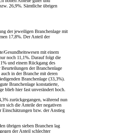
ch hohen Anteile guter und
bzw. 26,9%. Sämtliche übrigen
lung der jeweiligen Branchenlage mit
mmen 17,8%. Der Anteil der
kte/Gesundheitswesen mit einem
ur noch 11,1%. Darauf folgt die
50,1% und einem Rückgang des
 Beurteilungen der Branchenlage
 auch in der Branche mit deren
friedigenden Branchenlage (33,3%).
gute Branchenlage konstatierte,
e blieb hier fast unverändert hoch.
s 14,3% zurückgegangen, während nun
en sich die Anteile der negativen
er Einschätzungen bzw. der Anstieg
 den übrigen sieben Branchen lag
egen der Anteil schlechter