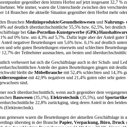
ozentpunkte gegenüber dem letzten Herbst auf jetzt insgesamt 32,7 % z
ilnehmer. Wie immer, waren die Unterschiede zwischen den verschiedene
der 14 Branchen die aktuelle Situation gegenüber dem Herbst mehr oder
 den Branchen
Medizinprodukte/Gesundheitswesen
und
Nahrungs- 
,8% auf deutlich überdurchschnittliche 55,5% bzw. 62,5%, bei deutlich 
schäftslage bei
Glas-Porzellan-Kunstgewerbe (GPK)/Haushaltswar
,1% auf 0% bzw. um 4,3% auf 5,7%. Dafür legte aber der Anteil gute
r Anteil negativer Beurteilungen um 5,6% bzw. 6,1% auf deutlich unte
ten und sehr guten Beurteilungen einerseits und schlechten Beurteilung
r 12,7% der Teilnehmer ausmachten, am besten und überdurchschnittlic
utlich verbessert hat sich die Geschäftslage auch in der Schuh- und 
terdurchschnittlichen Anteile der guten Beurteilungen gingen mit deut
eichwohl bleibt die
Möbelbranche
mit 52,4% schlechten und 14,3% gut
xtilerzeugnisse
mit 42,9% negativen und 21,4% guten oder sehr guten 
gewachsen sind.
mer noch überdurchschnittlich, wenn auch gegenüber dem vergangenen H
anchen
Bauwesen
(35,1%),
Elektrotechnik
(35,5%), und
Sportartik
terdurchschnittliche 22,8% zurückging, stieg deren Anteil in den beide
% (Elektrotechnik).
ran gemessen waren die Beurteilungen der aktuellen Geschäftslage in al
lerdings überstieg in der Branche
Papier, Verpackung, Büro, Druck
u