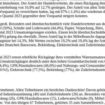
 hinnehmen. Der Anteil der Handelsvertreter, die einen Rückgang ihr
rbsterhebung von 10,9% auf 12,7% gestiegen. Der Anteil von allen Teil
quartal zu verzeichnen hatten, lag mit 67% (-1,4%) also wiederum deu
ten Quartal 2023 gegenüber dem Vorquartal steigern konnten.
groß. Besonders und überdurchschnittlich viele Handelsvertreter aus 
l (50%), Schuhe und Lederwaren (44,4%), Papier, Verpackung, Büro
l 2023 Umsatzsteigerungen erzielen. Einem leicht überdurchschnittli
6%) gelang das ebenfalls. Deren Anteil lag in der Möbelbranche dagege
eugnisse bei 14,3%. Mit Werten zwischen 19,2% und 19,4% lag der Antei
 den Branchen Bauwesen, Bekleidung, Elektrotechnik und Zulieferindustr
tal 2023 erneut erhebliche Rückgänge ihres vermittelten Warenumsatze
t Umsatzrückgängen deutlich unter dem hohen Gesamtdurchschnitt von
,4%), GPK/Haushaltswaren (46,6%) und Nahrungs- und Genussmittel (
(81%!), Elektrotechnik (77,5%), Bekleidung (77%), die Zulieferindust
ternehmen. Allen Teilnehmern ein herzliches Dankeschön! Davon gehör
d Industrieausrüstung (40) und Zulieferindustrie (26) an. Besonders v
dung (26), GPK/Haushaltswaren (15), Lederwaren/Schuhe (9), Möbel 
riebe. Von den übrigen 67 Teilnehmern, gehörten 35 zum Sammelbereich