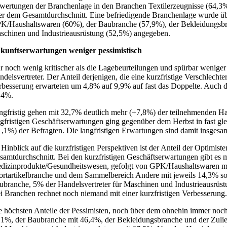
wertungen der Branchenlage in den Branchen Textilerzeugnisse (64,3%)
er dem Gesamtdurchschnitt. Eine befriedigende Branchenlage wurde übe
K/Haushaltswaren (60%), der Baubranche (57,9%), der Bekleidungsbra
schinen und Industrieausrüstung (52,5%) angegeben.
kunftserwartungen weniger pessimistisch
r noch wenig kritischer als die Lagebeurteilungen und spürbar weniger
ndelsvertreter. Der Anteil derjenigen, die eine kurzfristige Verschlecht
rbesserung erwarteten um 4,8% auf 9,9% auf fast das Doppelte. Auch der
,4%.
ngfristig gehen mit 32,7% deutlich mehr (+7,8%) der teilnehmenden Hand
ngfristigen Geschäftserwartungen ging gegenüber dem Herbst in fast g
1,1%) der Befragten. Die langfristigen Erwartungen sind damit insgesamt 
 Hinblick auf die kurzfristigen Perspektiven ist der Anteil der Optimist
samtdurchschnitt. Bei den kurzfristigen Geschäftserwartungen gibt e
dizinprodukte/Gesundheitswesen, gefolgt von GPK/Haushaltswaren mi
ortartikelbranche und dem Sammelbereich Andere mit jeweils 14,3% so
ubranche, 5% der Handelsvertreter für Maschinen und Industrieausrüstu
ei Branchen rechnet noch niemand mit einer kurzfristigen Verbesserung
e höchsten Anteile der Pessimisten, noch über dem ohnehin immer noch
,1%, der Baubranche mit 46,4%, der Bekleidungsbranche und der Zulie