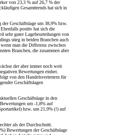
ärker von 23,3 % auf 26,7 % der
ckläufigen Gesamttrends hat sich in
ung der Geschäftslage um 38,9% bzw.
benfalls positiv hat sich die
eil sehr guter Lagebeurteilungen von
ings stieg in beiden Branchen auch
ch wenn man die Differenz zwischen
enannten Branchen, die zusammen aber
uwächse der aber immer noch weit
 negativen Bewertungen einher.
olgt von den Handelsvertretern für
igender Geschäftslagen
ktuellen Geschäftslage in den
r Bewertungen um -1,8% auf
portartikel) bzw. um 21,9% (!) auf
chter als der Durchschnitt.
,9%) Bewertungen der Geschäftslage