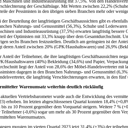
d Maschinen und Industrieausrüstung mit 37,5%. Von den Handelsvertre
rschlechterung der Geschäftslage. Mit Werten zwischen 22,2% (Schu
teile der Pessimisten in den übrigen sieben Branchen mehr oder weniger
i der Beurteilung der langfristigen Geschäftsaussichten gibt es ebenfa
anchen Nahrungs- und Genussmittel (56,3%), Schuhe und Lederwaren 
schinen und Industrieausrüstung (37,5%) erwarten langfristig bessere 
teil der Optimisten mit 33,3% knapp über dem Gesamtdurchschnitt. Unte
rigen sechs Branchen festzustellen. Deutlich am geringsten ist der Ante
egt deren Anteil zwischen 20% (GPK/Haushaltswaren) und 26,9% (Bekl
r Anteil der Teilnehmer, die ihre langfristigen Geschäftsaussichten nega
K/Haushaltswaren (40%) Bekleidung (34,6%) und Papier, Verpackung
rchschnitt liegt der Anteil von 28,6% der Möbel-Handelsvertreter mit l
ssimisten dagegen in den Branchen Nahrungs- und Genussmittel (6,3%),
ndelsvertreter, die langfristig Verschlechterungen erwarten, in den fü
rmittelter Warenumsatz weiterhin deutlich rückläufig
 aktuellen Vertriebsbarometer wurde auch die Entwicklung des vermitt
23) erhoben. Im letzten abgeschlossenen Quartal konnten 18,4% (+0,8%
 bis zu 10 Prozent gegenüber dem Vorquartal steigern. Weitere 7 % (
r Teilnehmer (-0,6%) sogar um mehr als 30 Prozent gegenüber dem Vergl
rmittelten Warenumsatzes.
gegen mussten im vierten Quartal 2023 jetzt 31,4% (+3%) der teilnehm