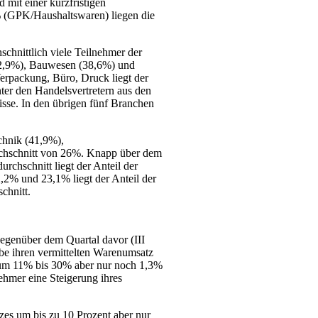
mit einer kurzfristigen
 (GPK/Haushaltswaren) liegen die
schnittlich viele Teilnehmer der
42,9%), Bauwesen (38,6%) und
Verpackung, Büro, Druck liegt der
ter den Handelsvertretern aus den
nisse. In den übrigen fünf Branchen
echnik (41,9%),
chschnitt von 26%. Knapp über dem
rchschnitt liegt der Anteil der
,2% und 23,1% liegt der Anteil der
chnitt.
gegenüber dem Quartal davor (III
be ihren vermittelten Warenumsatz
z um 11% bis 30% aber nur noch 1,3%
ehmer eine Steigerung ihres
zes um bis zu 10 Prozent aber nur