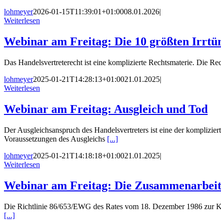
lohmeyer
2026-01-15T11:39:01+01:00
08.01.2026
|
Weiterlesen
Webinar am Freitag: Die 10 größten Irrt
Das Handelsvertreterecht ist eine komplizierte Rechtsmaterie. Die R
lohmeyer
2025-01-21T14:28:13+01:00
21.01.2025
|
Weiterlesen
Webinar am Freitag: Ausgleich und Tod
Der Ausgleichsanspruch des Handelsvertreters ist eine der komplizier
Voraussetzungen des Ausgleichs
[...]
lohmeyer
2025-01-21T14:18:18+01:00
21.01.2025
|
Weiterlesen
Webinar am Freitag: Die Zusammenarbeit
Die Richtlinie 86/653/EWG des Rates vom 18. Dezember 1986 zur Koord
[...]