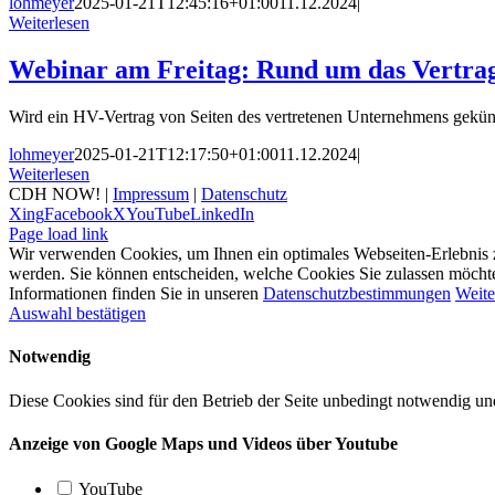
lohmeyer
2025-01-21T12:45:16+01:00
11.12.2024
|
Weiterlesen
Webinar am Freitag: Rund um das Vertrag
Wird ein HV-Vertrag von Seiten des vertretenen Unternehmens gekünd
lohmeyer
2025-01-21T12:17:50+01:00
11.12.2024
|
Weiterlesen
CDH NOW! |
Impressum
|
Datenschutz
Xing
Facebook
X
YouTube
LinkedIn
Page load link
Wir verwenden Cookies, um Ihnen ein optimales Webseiten-Erlebnis zu 
werden. Sie können entscheiden, welche Cookies Sie zulassen möchten.
Informationen finden Sie in unseren
Datenschutzbestimmungen
Weite
Auswahl bestätigen
Notwendig
Diese Cookies sind für den Betrieb der Seite unbedingt notwendig u
Anzeige von Google Maps und Videos über Youtube
YouTube