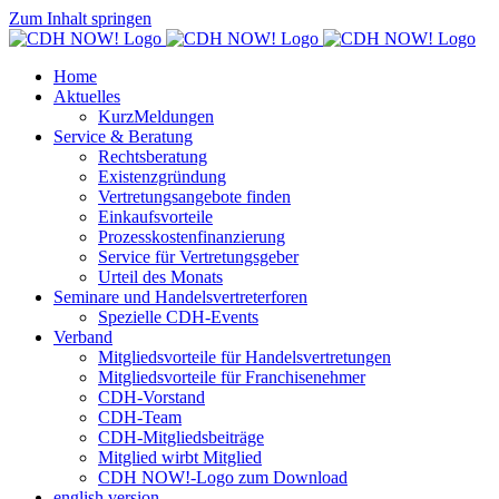
Zum Inhalt springen
Home
Aktuelles
KurzMeldungen
Service & Beratung
Rechtsberatung
Existenzgründung
Vertretungsangebote finden
Einkaufsvorteile
Prozesskostenfinanzierung
Service für Vertretungsgeber
Urteil des Monats
Seminare und Handelsvertreterforen
Spezielle CDH-Events
Verband
Mitgliedsvorteile für Handelsvertretungen
Mitgliedsvorteile für Franchisenehmer
CDH-Vorstand
CDH-Team
CDH-Mitgliedsbeiträge
Mitglied wirbt Mitglied
CDH NOW!-Logo zum Download
english version